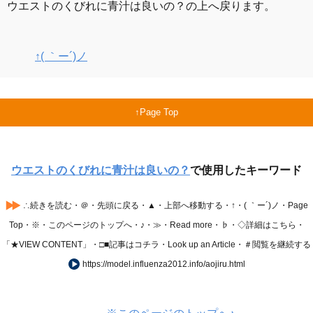
ウエストのくびれに青汁は良いの？の上へ戻ります。
↑( ｀ー´)ノ
Page Top
ウエストのくびれに青汁は良いの？
で使用したキーワード
∴続きを読む・＠・先頭に戻る・▲・上部へ移動する・↑・( ｀ー´)ノ・Page
Top・※・このページのトップへ・♪・≫・Read more・♭・◇詳細はこちら・
「★VIEW CONTENT」・□■記事はコチラ・Look up an Article・＃閲覧を継続する
https://model.influenza2012.info/aojiru.html